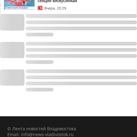
секций киокусинкай
Вчера, 20:29
© Лента новостей Владивостока
Email:
info@news-vladivostok.ru