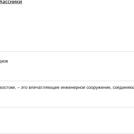
лассники
дков
востоке, – это впечатляющее инженерное сооружение, соединяю