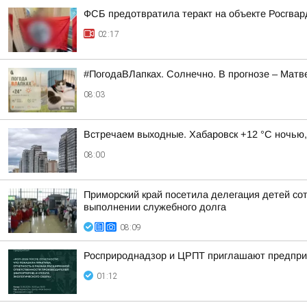
ФСБ предотвратила теракт на объекте Росгвар
02:17
#ПогодаВЛапках. Солнечно. В прогнозе – Матв
08:03
Встречаем выходные. Хабаровск +12 °C ночью,
08:00
Приморский край посетила делегация детей со
выполнении служебного долга
08:09
Росприроднадзор и ЦРПТ приглашают предприя
01:12