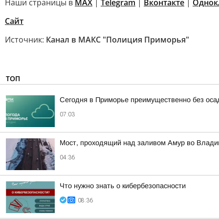
Наши страницы в
MAX
|
Telegram
|
Вконтакте
|
Однок
Сайт
Источник:
Канал в МАКС "Полиция Приморья"
ТОП
Сегодня в Приморье преимущественно без оса
07:03
Мост, проходящий над заливом Амур во Влади
04:36
Что нужно знать о кибербезопасности
08:36