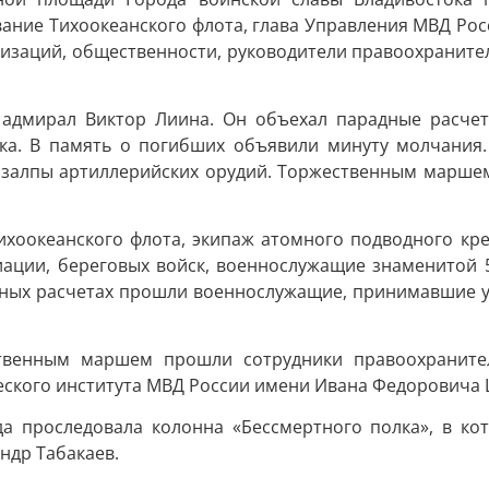
ание Тихоокеанского флота, глава Управления МВД Ро
анизаций, общественности, руководители правоохраните
дмирал Виктор Лиина. Он объехал парадные расчеты
ока. В память о погибших объявили минуту молчания.
 залпы артиллерийских орудий. Торжественным маршем
хоокеанского флота, экипаж атомного подводного кре
ации, береговых войск, военнослужащие знаменитой 5
дных расчетах прошли военнослужащие, принимавшие у
ственным маршем прошли сотрудники правоохранител
еского института МВД России имени Ивана Федоровича
да проследовала колонна «Бессмертного полка», в к
ндр Табакаев.