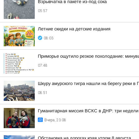
Взрывчатка в пакете из-под сока
05:57
Летние скидки на детские издания
08:03
Приморье ощутило резкое похолодание: минувш
07:48
Шкуру амурского тигра нашли на берегу реки в
08:51
Гуманитарная миссия ВСКС в ДНР: три недели
Вчера, 23:08
Обстановка на дорогах края утром 8 августа