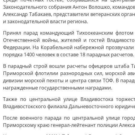
Законодательного собрания Антон Волошко, командов
Александр Табакаев, представители ветеранских орг
и законодательной власти региона.
Принял парад командующий Тихоокеанским флотом а
Отечественной войны, жителей и гостей Владивост
Федерации. На Корабельной набережной прозвучали
порядка 1400 человек в составе 18 парадных расчетов.
В парадный строй вошли расчеты офицеров штаба Ти
Приморской флотилии разнородных сил, морской ави
дивизии морской пехоты и центра связи ТОФ. В пара
награжденные государственными наградами.
Также по центральной улице Владивостока торже
Владивостокского филиала Дальневосточного юридич
После военного парада по центральной улице горо
Приморскому краю генерал-лейтенант полиции Алекса