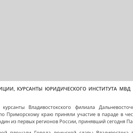
ЦИИ, КУРСАНТЫ ЮРИДИЧЕСКОГО ИНСТИТУТА МВД 
 курсанты Владивостокского филиала Дальневосто
по Приморскому краю приняли участие в параде в чес
один из первых регионов России, принявший сегодня П
ной площади Города воинской славы Владивостока 