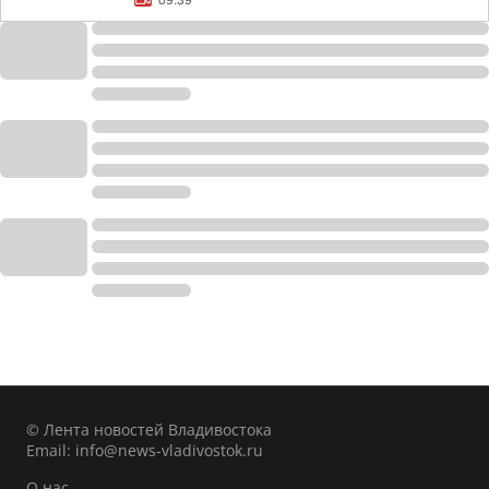
09:39
© Лента новостей Владивостока
Email:
info@news-vladivostok.ru
О нас