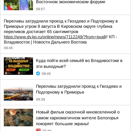
Восточном экономическом форуме
09:57
Переливы затруднили проезд к Гвоздево и Подгорному в
Приморье утром 8 августа В Кировском округе глубина
переливов достигает 65 сантиметров
https://www.dv.kp.ru/online/news/7112249/?from=twall
//
КП -
Владивосток | Новости Дальнего Востока
09:45
Куда пойти всей семьёй во Владивостоке в
эти выходные?
09:45
Переливы затруднили проезд к Гвоздево и
Подгорному в Приморье
09:39
Новый фильм сказочной киновселенной о
самом харизматичном жителе Белогорья
покоряет большие экраны!