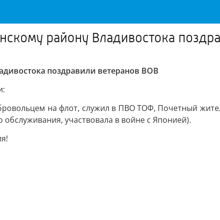
скому району Владивостока поздра
адивостока поздравили ветеранов ВОВ
и:
бровольцем на флот, служил в ПВО ТОФ, Почетный жите
го обслуживания, участвовала в войне с Японией).
я!