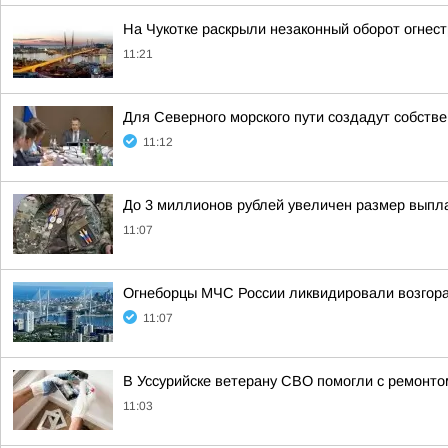
На Чукотке раскрыли незаконный оборот огнес
11:21
Для Северного морского пути создадут собств
11:12
До 3 миллионов рублей увеличен размер выпл
11:07
Огнеборцы МЧС России ликвидировали возгор
11:07
В Уссурийске ветерану СВО помогли с ремонт
11:03