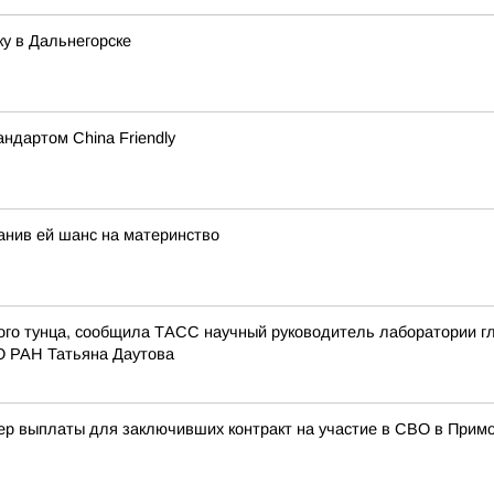
у в Дальнегорске
ндартом China Friendly
анив ей шанс на материнство
ого тунца, сообщила ТАСС научный руководитель лаборатории г
О РАН Татьяна Даутова
ер выплаты для заключивших контракт на участие в СВО в Прим