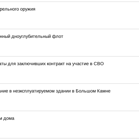
трельного оружия
енный дноуглубительный флот
аты для заключивших контракт на участие в СВО
ание в неэксплуатируемом здании в Большом Камне
ом дома