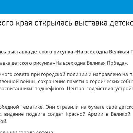
ого края открылась выставка детско
ь выставка детского рисунка «На всех одна Великая 
авка детского рисунка «На всех одна Великая Победа».
ного совета при городской полиции и направлено на п
твенной войны, сохранение памяти о героических собы
воспитанники подшефного Центра содействия устройст
бедной тематике. Они отразили на бумаге своё детск
х, видение подвига солдат Красной Армии в Великой
ой.
полиции города Артёма.