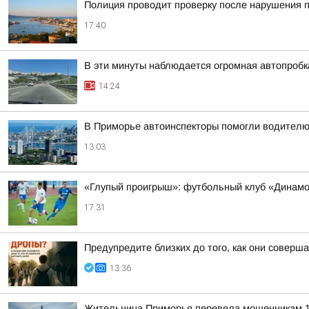
Полиция проводит проверку после нарушения 
17:40
В эти минуты наблюдается огромная автопробка
14:24
В Приморье автоинспекторы помогли водителю
13:03
«Глупый проигрыш»: футбольный клуб «Динамо
17:31
Предупредите близких до того, как они соверша
13:36
Жительница Приморья перевела мошенникам 1