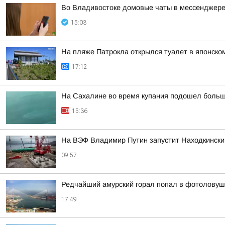
Во Владивостоке домовые чаты в мессенджере
15:03
На пляже Патрокла открылся туалет в японско
17:12
На Сахалине во время купания подошел больш
15:36
На ВЭФ Владимир Путин запустит Находкински
09:57
Редчайший амурский горал попал в фотоловуш
17:49