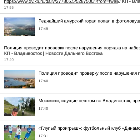
https://www.dv.kp.ru/daily/277805.5/5287500/?from=twall
//
КП - Вл
17:55
Редчайший амурский горал попал в фотоловуш
17:49
Полиция проводит проверку после нарушения порядка на набе
КП - Владивосток | Новости Дальнего Востока
17:40
Полиция проводит проверку после нарушения 
17:40
Москвичи, идущие пешком во Владивосток, пр
17:40
«Глупый проигрыш»: футбольный клуб «Динамо
17:31