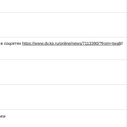
 в соцсетях
https://www.dv.kp.ru/online/news/7113390/?from=twall
//
иги