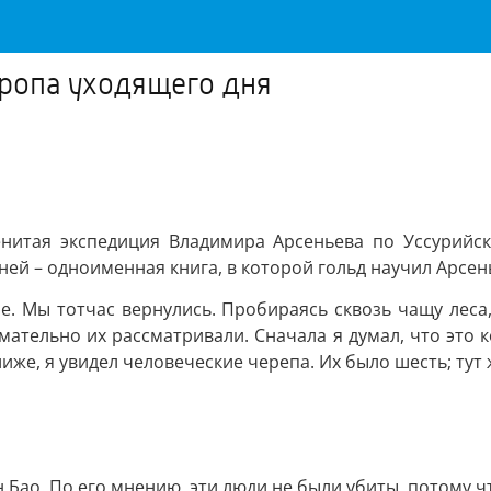
тропа уходящего дня
енитая экспедиция Владимира Арсеньева по Уссурийс
ей – одноименная книга, в которой гольд научил Арсень
е. Мы тотчас вернулись. Пробираясь сквозь чащу леса,
ательно их рассматривали. Сначала я думал, что это к
же, я увидел человеческие черепа. Их было шесть; тут ж
н Бао. По его мнению, эти люди не были убиты, потому 