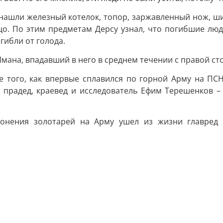
 нашли железный котелок, топор, заржавленный нож, ши
ьцо. По этим предметам Дерcу узнал, что погибшие люд
гибли от голода.
мана, впадавший в него в среднем течении с правой с
е того, как впервые сплавился по горной Арму на ПСН
 прадед, краевед и исследователь Ефим Терешенков – 
ронения золотарей на Арму ушел из жизни главред 