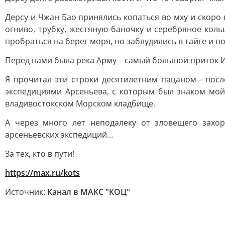
Дерcу и Чжан Бао принялись копаться во мху и скоро
огниво, трубку, жестяную баночку и серебряное кол
пробраться на берег моря, но заблудились в тайге и по
Перед нами была река Арму – самый большой приток И
Я прочитал эти строки десятилетним пацаном - посл
экспедициями Арсеньева, с которым был знаком мой
владивостокском Морском кладбище.
А через много лет неподалеку от зловещего захо
арсеньевских экспедиций…
За тех, кто в пути!
https://max.ru/kots
Источник:
Канал в МАКС "КОЦ"