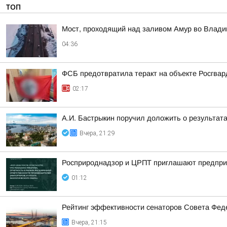
ТОП
Мост, проходящий над заливом Амур во Влади
04:36
ФСБ предотвратила теракт на объекте Росгвар
02:17
А.И. Бастрыкин поручил доложить о результат
Вчера, 21:29
Росприроднадзор и ЦРПТ приглашают предприя
01:12
Рейтинг эффективности сенаторов Совета Феде
Вчера, 21:15