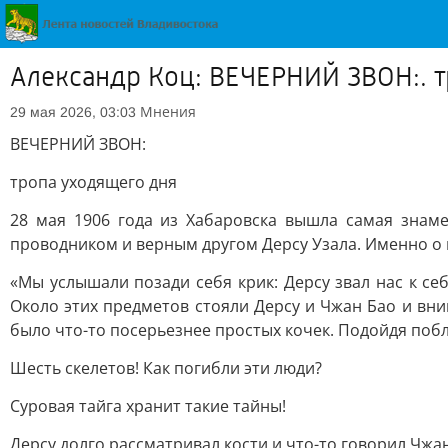
Александр Коц: ВЕЧЕРНИЙ ЗВОН:. 
Мнения
29 мая 2026, 03:03
ВЕЧЕРНИЙ ЗВОН:
тропа уходящего дня
28 мая 1906 года из Хабаровска вышла самая знам
проводником и верным другом Дерсу Узала. Именно о н
«Мы услышали позади себя крик: Дерcу звал нас к себ
Около этих предметов стояли Дерcу и Чжан Бао и вним
было что-то посерьезнее простых кочек. Подойдя побли
Шесть скелетов! Как погибли эти люди?
Суровая тайга хранит такие тайны!
Дерcу долго рассматривал кости и что-то говорил Чжа