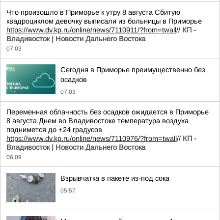
Что произошло в Приморье к утру 8 августа Сбитую
квадроциклом девочку выписали из больницы в Приморье
https://www.dv.kp.ru/online/news/7110911/?from=twall
//
КП -
Владивосток | Новости Дальнего Востока
07:03
Сегодня в Приморье преимущественно без
осадков
07:03
Переменная облачность без осадков ожидается в Приморье
8 августа Днем во Владивостоке температура воздуха
поднимется до +24 градусов
https://www.dv.kp.ru/online/news/7110976/?from=twall
//
КП -
Владивосток | Новости Дальнего Востока
06:09
Взрывчатка в пакете из-под сока
05:57