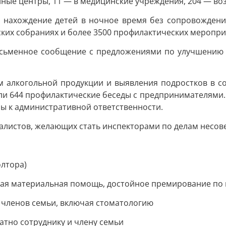
нные центры, 11 — в медицинские учреждения, 204 — в
нахождение детей в ночное время без сопровождения 
их собраниях и более 3500 профилактических мероприят
исьменное сообщение с предложениями по улучшению
 алкогольной продукции и выявления подростков в с
ли 644 профилактические беседы с предпринимателями.
ы к административной ответственности.
иалистов, желающих стать инспекторами по делам несо
олтора)
дная материальная помощь, достойное премирование по
 членов семьи, включая стоматологию
ратно сотруднику и члену семьи