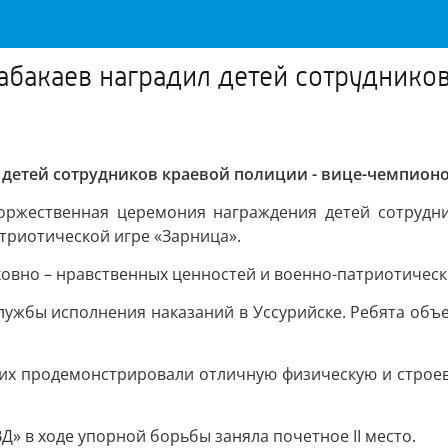
бакаев наградил детей сотрудников
 детей сотрудников краевой полиции - вице-чемпион
торжественная церемония награждения детей сотруд
триотической игре «Зарница».
овно – нравственных ценностей и военно-патриотичес
лужбы исполнения наказаний в Уссурийске. Ребята объ
их продемонстрировали отличную физическую и строев
» в ходе упорной борьбы заняла почетное II место.