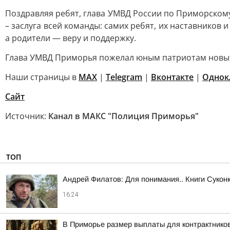
Поздравляя ребят, глава УМВД России по Приморскому
– заслуга всей команды: самих ребят, их наставников
а родители — веру и поддержку.
Глава УМВД Приморья пожелал юным патриотам новых 
Наши страницы в
MAX
|
Telegram
|
Вконтакте
|
Однок
Сайт
Источник:
Канал в МАКС "Полиция Приморья"
ТОП
Андрей Филатов: Для понимания.. Книги Сукон
16:24
В Приморье размер выплаты для контрактнико