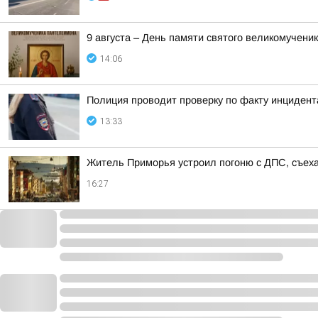
9 августа – День памяти святого великомучен
14:06
Полиция проводит проверку по факту инциден
13:33
Житель Приморья устроил погоню с ДПС, съеха
16:27