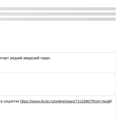
тает редкий амурский горал
 в соцсетях
https://www.dv.kp.ru/online/news/7113390/?from=twall
//