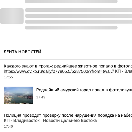
ЛЕНТА НОВОСТЕЙ
Каждого знают в «рога»: редчайшее животное попало в фотол
https://www.dv.kp.ru/daily/277805.5/5287500/?from=twall
//
КП - Вл
17:55
Редчайший амурский горал попал в фотоловуш
17:49
Полиция проводит проверку после нарушения порядка на набе
КП - Владивосток | Новости Дальнего Востока
17:40