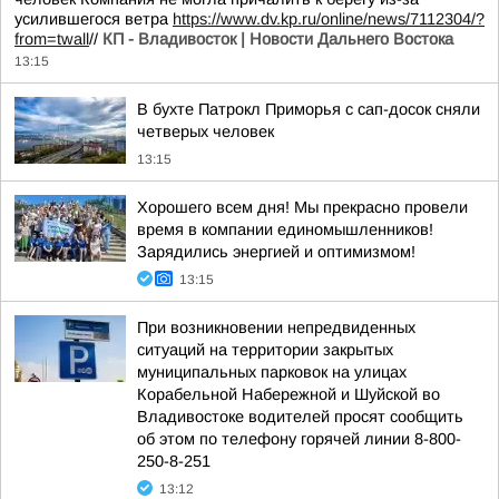
усилившегося ветра
https://www.dv.kp.ru/online/news/7112304/?
from=twall
//
КП - Владивосток | Новости Дальнего Востока
13:15
В бухте Патрокл Приморья с сап-досок сняли
четверых человек
13:15
Хорошего всем дня! Мы прекрасно провели
время в компании единомышленников!
Зарядились энергией и оптимизмом!
13:15
При возникновении непредвиденных
ситуаций на территории закрытых
муниципальных парковок на улицах
Корабельной Набережной и Шуйской во
Владивостоке водителей просят сообщить
об этом по телефону горячей линии 8-800-
250-8-251
13:12