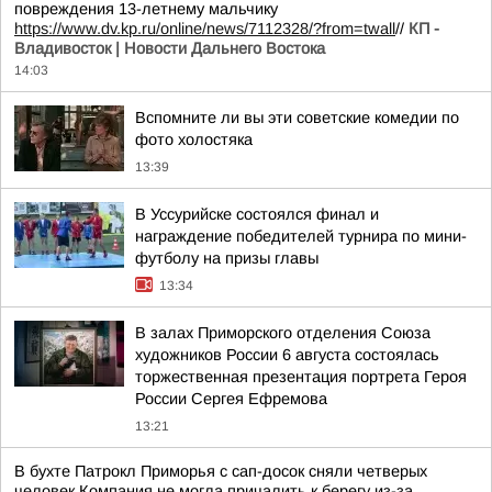
повреждения 13-летнему мальчику
https://www.dv.kp.ru/online/news/7112328/?from=twall
//
КП -
Владивосток | Новости Дальнего Востока
14:03
Вспомните ли вы эти советские комедии по
фото холостяка
13:39
В Уссурийске состоялся финал и
награждение победителей турнира по мини-
футболу на призы главы
13:34
В залах Приморского отделения Союза
художников России 6 августа состоялась
торжественная презентация портрета Героя
России Сергея Ефремова
13:21
В бухте Патрокл Приморья с сап-досок сняли четверых
человек Компания не могла причалить к берегу из-за