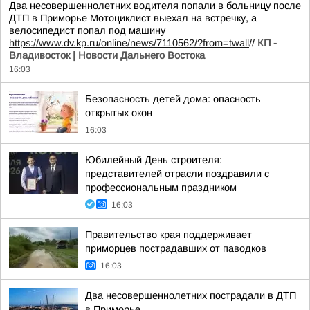
Два несовершеннолетних водителя попали в больницу после
ДТП в Приморье Мотоциклист выехал на встречку, а
велосипедист попал под машину
https://www.dv.kp.ru/online/news/7110562/?from=twall
//
КП -
Владивосток | Новости Дальнего Востока
16:03
Безопасность детей дома: опасность
открытых окон
16:03
Юбилейный День строителя:
представителей отрасли поздравили с
профессиональным праздником
16:03
Правительство края поддерживает
приморцев пострадавших от паводков
16:03
Два несовершеннолетних пострадали в ДТП
в Приморье