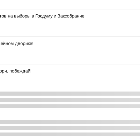
ов на выборы в Госдуму и Заксобрание
зейном дворике!
ори, побеждай!