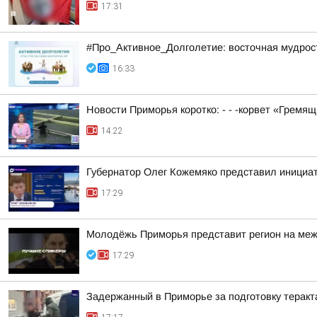
17:31
#Про_Активное_Долголетие: восточная мудрость
16:33
Новости Приморья коротко: - - -корвет «Гремя
14:22
Губернатор Олег Кожемяко представил инициа
17:29
Молодёжь Приморья представит регион на меж
17:29
Задержанный в Приморье за подготовку теракт