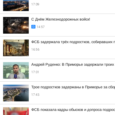
17:09
С Днём Железнодорожных войск!
14:57
ФСБ задержала трёх подростков, собиравших 
16:56
Андрей Руденко: В Приморье задержали троих 
17:01
Трое подростков задержаны в Приморье за сб
17:43
ФСБ показала кадры обысков и допроса подрос