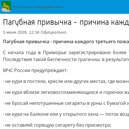
Пагубная привычка - причина кажд
Официально
3 июня 2026, 12:34
Пагубная привычка - причина каждого третьего пож
С начала года в Приморье зарегистрировано более 
Последствия такой беспечности трагичны: в результат
МЧС России предупреждает:
· не кури в постели, кресле или других местах, где м
· не кури вблизи легковоспламеняющихся и горючих жи
· не бросай непотушенные сигареты в урны с бумагой
· не кури на балконе или у открытого окна — поток во
· не оставляй горящую сигарету без присмотра;