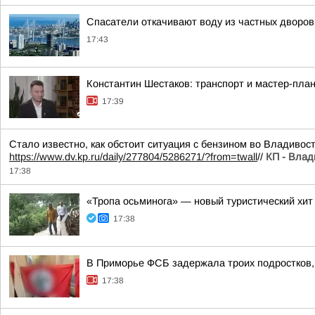
Спасатели откачивают воду из частных дворов
17:43
Константин Шестаков: транспорт и мастер-пла
17:39
Стало известно, как обстоит ситуация с бензином во Владивост
https://www.dv.kp.ru/daily/277804/5286271/?from=twall
//
КП - Влад
17:38
«Тропа осьминога» — новый туристический хит
17:38
В Приморье ФСБ задержала троих подростков, 
17:38