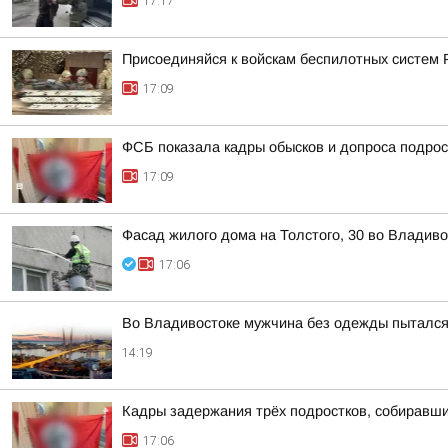
17:17
Присоединяйся к войскам беспилотных систем 
17:09
ФСБ показала кадры обысков и допроса подрос
17:09
Фасад жилого дома на Толстого, 30 во Владив
17:06
Во Владивостоке мужчина без одежды пытался
14:19
Кадры задержания трёх подростков, собиравш
17:06