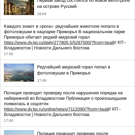
Первый заезд состоялся по новой велотропе
на острове Русский
18:04
Каждого знают в «рога»: редчайшее животное попало в
фотоловушки в нацпарке Приморья В национальном парке
Приморье обитает редкий амурский горал
https://www.dv.kp.ru/daily/277805.5/5287500/?from=twall
//
КП -
Владивосток | Новости Дальнего Востока
17:55
Редчайший амурский горал попал в
фотоловушки в Приморье
17:49
Полиция проводит проверку после нарушения порядка на
набережной во Владивостоке Публикация о произошедшем
появилась в соцсетях
https://www.dv.kp.ru/online/news/7113390/?from=twall
//
КП -
Владивосток | Новости Дальнего Востока
17:40
Полиция проводит проверку после