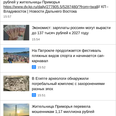
рублей у жительницы Приморья
https://www.dv.kp.ru/daily/277805.5/5287480/?from=twall
//
КП -
Владивосток | Новости Дальнего Востока
15:57
Экономист: зарплаты россиян могут вырасти
до 137 тысяч рублей к 2027 году
15:54
На Патрокле продолжается фестиваль
пляжных видов спорта и начинается сап-
карнавал
15:52
В Египте археологи обнаружили
погребальный комплекс с захоронениями
разных эпох
15:51
Жительница Приморья перевела
мошенникам 1,17 миллиона рублей