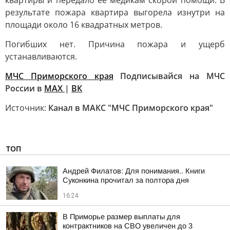
квартиры и передало её медикам скорой помощи. В
результате пожара квартира выгорела изнутри на
площади около 16 квадратных метров.
Погибших нет. Причина пожара и ущерб
устанавливаются.
МЧС Приморского края
Подписывайся на МЧС
России в
MAX
|
ВК
Источник:
Канал в МАКС "МЧС Приморского края"
ТОП
Андрей Филатов: Для понимания.. Книги
Суконкина прочитал за полтора дня
16:24
В Приморье размер выплаты для
контрактников на СВО увеличен до 3