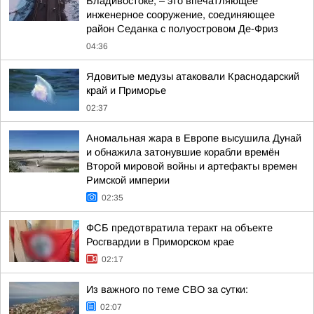
Владивостоке, – это впечатляющее
инженерное сооружение, соединяющее
район Седанка с полуостровом Де-Фриз
04:36
Ядовитые медузы атаковали Краснодарский
край и Приморье
02:37
Аномальная жара в Европе высушила Дунай
и обнажила затонувшие корабли времён
Второй мировой войны и артефакты времен
Римской империи
02:35
ФСБ предотвратила теракт на объекте
Росгвардии в Приморском крае
02:17
Из важного по теме СВО за сутки:
02:07