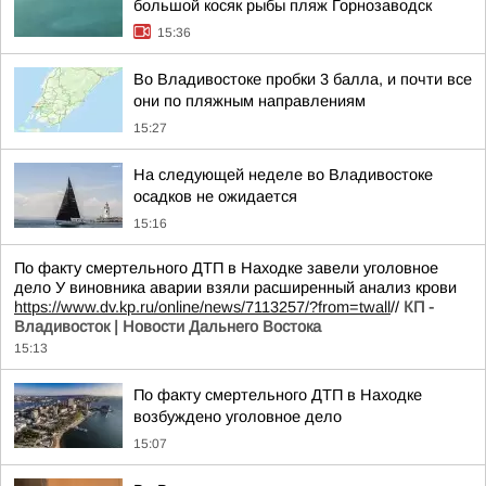
большой косяк рыбы пляж Горнозаводск
15:36
Во Владивостоке пробки 3 балла, и почти все
они по пляжным направлениям
15:27
На следующей неделе во Владивостоке
осадков не ожидается
15:16
По факту смертельного ДТП в Находке завели уголовное
дело У виновника аварии взяли расширенный анализ крови
https://www.dv.kp.ru/online/news/7113257/?from=twall
//
КП -
Владивосток | Новости Дальнего Востока
15:13
По факту смертельного ДТП в Находке
возбуждено уголовное дело
15:07