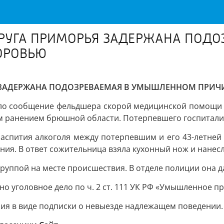
РУГА ПРИМОРЬЯ ЗАДЕРЖАНА ПОД
ОРОВЬЮ
ЗАДЕРЖАНА ПОДОЗРЕВАЕМАЯ В УМЫШЛЕННОМ ПРИЧ
ло сообщение фельдшера скорой медицинской помощи о
м ранением брюшной области. Потерпевшего госпитали
распития алкоголя между потерпевшим и его 43-летней
я. В ответ сожительница взяла кухонный нож и нанесл
уппой на месте происшествия. В отделе полиции она д
 уголовное дело по ч. 2 ст. 111 УК РФ «Умышленное п
ия в виде подписки о невыезде надлежащем поведении.