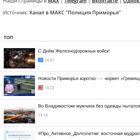
Наши страницы в
MAX
|
Telegram
|
Вконтакте
|
Однок
Источник:
Канал в МАКС "Полиция Приморья"
ТОП
С Днём Железнодорожных войск!
14:57
Новости Приморья коротко: - - -корвет «Гремя
14:22
Во Владивостоке мужчина без одежды пытался
14:19
#Про_Активное_Долголетие: восточная мудрость