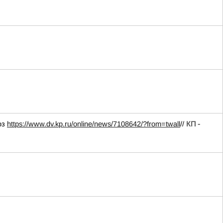
оз
https://www.dv.kp.ru/online/news/7108642/?from=twall
//
КП -