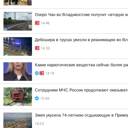
Озеро Чан во Владивостоке получит «вторую 
14:48
Дебошира в трусах увезли в реанимацию во В
14:33
Какие наркотические вещества сейчас более р
14:19
Сотрудники МЧС России продолжают оказыват
15:40
Змея укусила 74-летнюю отдыхающую в Примо
16:20