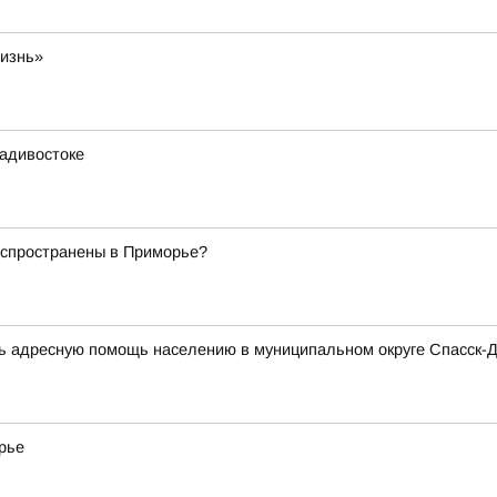
жизнь»
ладивостоке
аспространены в Приморье?
ь адресную помощь населению в муниципальном округе Спасск-
рье