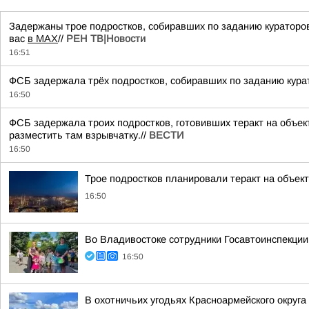
Задержаны трое подростков, собиравших по заданию куратор
вас
в MAX
//
РЕН ТВ|Новости
16:51
ФСБ задержала трёх подростков, собиравших по заданию кура
16:50
ФСБ задержала троих подростков, готовивших теракт на объек
разместить там взрывчатку.//
ВЕСТИ
16:50
Трое подростков планировали теракт на объек
16:50
Во Владивостоке сотрудники Госавтоинспекции
16:50
В охотничьих угодьях Красноармейского округ