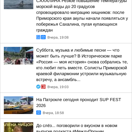
САХАЛИНА Резкое повышение температуры
морской воды до 20 градусов
спровоцировало миграцию хищников: после
Приморского края акулы начали появляться у
побережья Сахалина, пугая купающихся
граждан
Вчера, 19:08
Суббота, музыка и любимые песни — что
может быть лучше? В Историческом парке
«Россия — моя история» снова собрались те,
кто любит петь вместе. Солисты Приморской
краевой филармонии устроили музыкальную
встречу, а ансамбль...
Вчера, 19:03
На Патрокле сегодня проходит SUP FEST
2026
Вчера, 18:58
До слёз... поговорили о вкусном в новом
выпуске подкаста #МеждуПрочим