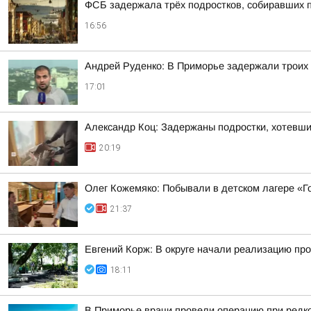
ФСБ задержала трёх подростков, собиравших 
16:56
Андрей Руденко: В Приморье задержали троих 
17:01
Александр Коц: Задержаны подростки, хотевши
20:19
Олег Кожемяко: Побывали в детском лагере «Г
21:37
Евгений Корж: В округе начали реализацию про
18:11
В Приморье врачи провели операцию при редк