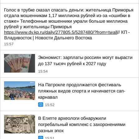
Голос в трубке сказал спасать деньги: жительница Приморья
отдала мошенникам 1,17 миллиона рублей из-за «ошибки в
стаже» Телефонные мошенники украли больше миллиона
рублей у жительницы Приморья
https://www.dv.kp.ru/daily/277805.5/5287480/?from=twall
//
КП -
Владивосток | Новости Дальнего Востока
15:57
Экономист: зарплаты россиян могут вырасти
до 137 тысяч рублей к 2027 году
15:54
На Патрокле продолжается фестиваль
пляжных видов спорта и начинается сап-
карнавал
15:52
В Египте археологи обнаружили
погребальный комплекс с захоронениями
разных эпох
15:51