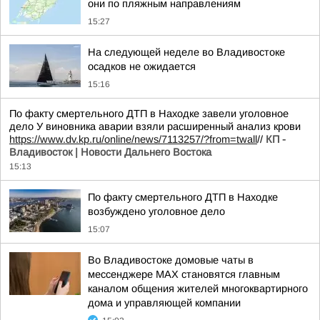
они по пляжным направлениям
15:27
На следующей неделе во Владивостоке
осадков не ожидается
15:16
По факту смертельного ДТП в Находке завели уголовное
дело У виновника аварии взяли расширенный анализ крови
https://www.dv.kp.ru/online/news/7113257/?from=twall
//
КП -
Владивосток | Новости Дальнего Востока
15:13
По факту смертельного ДТП в Находке
возбуждено уголовное дело
15:07
Во Владивостоке домовые чаты в
мессенджере МАХ становятся главным
каналом общения жителей многоквартирного
дома и управляющей компании