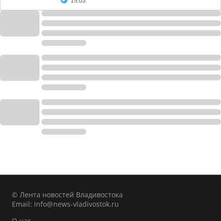
15:03
© Лента новостей Владивостока
Email:
info@news-vladivostok.ru
О нас