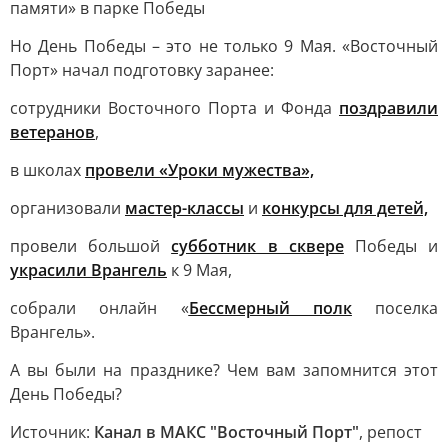
памяти» в парке Победы
Но День Победы – это не только 9 Мая. «Восточный
Порт» начал подготовку заранее:
сотрудники Восточного Порта и Фонда
поздравили
ветеранов
,
в школах
провели «Уроки мужества»,
организовали
мастер-классы
и
конкурсы для детей,
провели большой
субботник в сквере
Победы и
украсили Врангель
к 9 Мая,
собрали онлайн «
Бессмерный полк
поселка
Врангель».
А вы были на празднике? Чем вам запомнится этот
День Победы?
Источник:
Канал в МАКС "Восточный Порт"
, репост