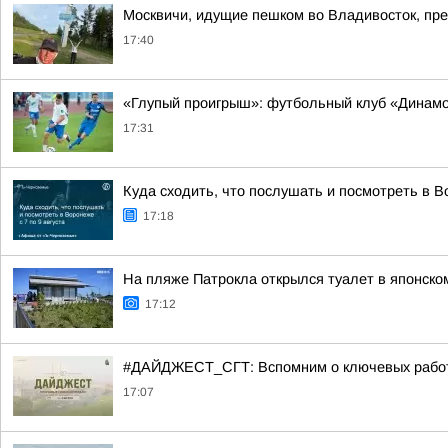
Москвичи, идущие пешком во Владивосток, пр
17:40
«Глупый проигрыш»: футбольный клуб «Динамо
17:31
Куда сходить, что послушать и посмотреть в Во
17:18
На пляже Патрокла открылся туалет в японско
17:12
#ДАЙДЖЕСТ_СГТ: Вспомним о ключевых работа
17:07