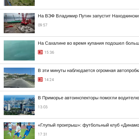
На ВЭФ Владимир Путин запустит Находкински
09:57
На Сахалине во время купания подошел больш
15:36
В эти минуты наблюдается огромная автопробка
14:24
В Приморье автоинспекторы помогли водителю
13:03
«Глупый проигрыш»: футбольный клуб «Динамо
17:31