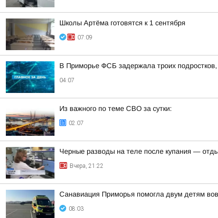
Школы Артёма готовятся к 1 сентября
07:09
В Приморье ФСБ задержала троих подростков, 
04:07
Из важного по теме СВО за сутки:
02:07
Черные разводы на теле после купания — отд
Вчера, 21:22
Санавиация Приморья помогла двум детям во
08:03