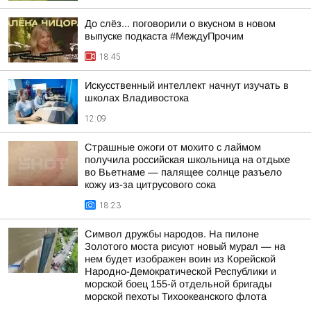
До слёз... поговорили о вкусном в новом
выпуске подкаста #МеждуПрочим
18:45
Искусственный интеллект начнут изучать в
школах Владивостока
12:09
Страшные ожоги от мохито с лаймом
получила российская школьница на отдыхе
во Вьетнаме — палящее солнце разъело
кожу из-за цитрусового сока
18:23
Символ дружбы народов. На пилоне
Золотого моста рисуют новый мурал — на
нем будет изображен воин из Корейской
Народно-Демократической Республики и
морской боец 155-й отдельной бригады
морской пехоты Тихоокеанского флота