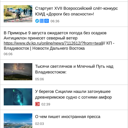
Стартует XVII Всероссийский слёт-конкурс
ЮИД «Дороги без опасности»!
06:36
В Приморье 9 августа ожидается погода без осадков
Антициклон принесет северный ветер
https://www.dv.kp.ru/online/news/7112612/?from=twall
//
КП -
Владивосток | Новости Дальнего Востока
06:06
Тысячи светлячков и Млечный Путь над
Владивостоком:
05:06
У берегов Сицилии нашли затонувшее
древнеримское судно с сотнями амфор
02:39
О чем пишет иностранная пресса
02:03