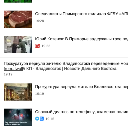
Специалисты Приморского филиала ФГБУ «АПК
19:28
Юрий Котенок: В Приморье задержаны трое под
19:23
Прокуратура вернула жителю Владивостока переведенные мош
from=twall
//
КП - Владивосток | Новости Дальнего Востока
19:19
Прокуратура вернула жителю Владивостока п
19:19
Опасный диагноз по телефону, «замена» поли
19:15