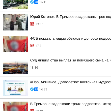
18:11
Юрий Котенок: В Приморье задержаны трое под
19:23
ФСБ показала кадры обысков и допроса подрос
17:31
Суд лишил отца выплат за погибшего сына на 
18:36
#Про_Активное_Долголетие: восточная мудрость
16:33
В Приморье задержали троих подростков, котор