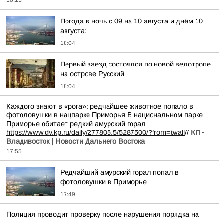
18:15
Погода в ночь с 09 на 10 августа и днём 10
августа:
18:04
Первый заезд состоялся по новой велотропе
на острове Русский
18:04
Каждого знают в «рога»: редчайшее животное попало в
фотоловушки в нацпарке Приморья В национальном парке
Приморье обитает редкий амурский горал
https://www.dv.kp.ru/daily/277805.5/5287500/?from=twall
//
КП -
Владивосток | Новости Дальнего Востока
17:55
Редчайший амурский горал попал в
фотоловушки в Приморье
17:49
Полиция проводит проверку после нарушения порядка на