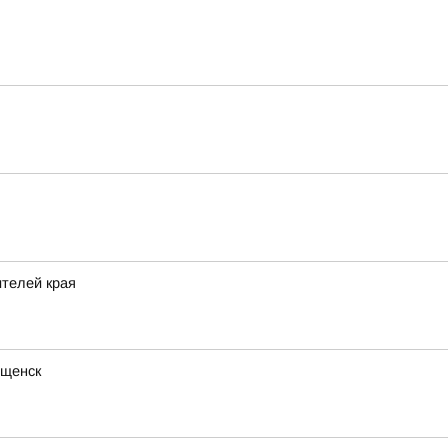
ителей края
ещенск