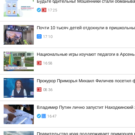
Будьте бдительны! Мошенники стали обманыва
17:25
Почти 10 тысяч детей отдохнули в пришкольных
17:10
Национальные игры изучают педагоги в Арсень
16:58
Прокурор Приморья Михаил Филичев посетил 
08:36
Владимир Путин лично запустит Находкинский
16:47
Правительство края поддерживает приморцев 