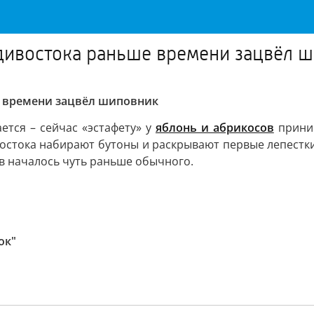
адивостока раньше времени зацвёл 
е времени зацвёл шиповник
ется – сейчас «эстафету» у
яблонь и абрикосов
приним
ивостока набирают бутоны и раскрывают первые лепестк
в началось чуть раньше обычного.
ок"