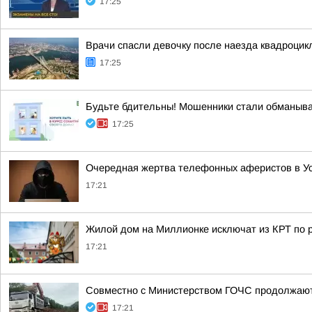
17:25
Врачи спасли девочку после наезда квадроцик
17:25
Будьте бдительны! Мошенники стали обманыва
17:25
Очередная жертва телефонных аферистов в Ус
17:21
Жилой дом на Миллионке исключат из КРТ по
17:21
Совместно с Министерством ГОЧС продолжают
17:21