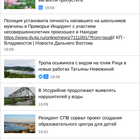
вы могли пропустить:
19:09
Полиция установила личность напавшего на школьников
мужчины в Приморье Инцидент с участием
несовершеннолетних произошел в Находке
https://www.dv.kp.ru/online/news/7111001/?from=twall
//
КП -
Владивосток | Новости Дальнего Востока
19:09
Тропа осьминога с видом на пляж Рица в
новых работах Татьяны Невежиной
19:09
В Уссурийске продолжают выявлять
нарушителей у воды
19:09
Резидент СПВ сорвал проект создания
образовательного центра для детей
19:01