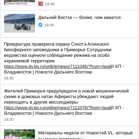
19:46
Дальний Восток — ближе, чем кажется
19:35
Прокуратура проверила охрану Сихотэ-Алинского
биосферного заповедника в Приморье Сотрудники
ведомства оценили соблюдение режима на особо
охраняемой территории
https://www.dv.kp.ru/online/news/7111046/?from=twall
//
КП -
Владивосток | Новости Дальнего Востока
19:30
Жителей Приморья предупредили о новой мошеннической
схеме в домовых чатах Аферисты убеждают людей
переходить в другие мессенджеры
https://www.dv.kp.ru/online/news/7111076/?from=twall
//
КП -
Владивосток | Новости Дальнего Востока
19:20
Материалы недели от Новостей VL, которые