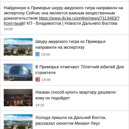
Найденную в Приморье шкуру амурского тигра направили на
экспертизу Сейчас она является важным вещественным
доказательством
https://www.dv.kp.ru/online/news/7113483/?
from=twall
//
КП - Владивосток | Новости Дальнего Востока
19:09
Шкуру амурского тигра из Приморья
направили на экспертизу
19:06
В Приморье отмечают 70летний юбилей Дня
строителя
19:06
Назван способ купить квартиру дешевле:
кому он подойдет
18:25
Холода пришли на Дальний Восток,
рассказал синоптик Михаил Леус