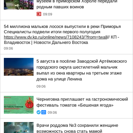
музеем в приморском Хороле передали
родным павших воинов
09:09
54 миллиона мальков лосося выпустили в реки Приморья
Специалисты подвели итоги первого полугодия
https://www.dv.kp.ru/online/news/7108243/?from=twall
//
КП -
Владивосток | Новости Дальнего Востока
09:06
5 августа в посёлке Заводской Артёмовского
городского округа шестилетний мальчик
выпал из окна квартиры на третьем этаже
дома на улице Ленина
09:06
Черниговка приглашает на гастрономический
фестиваль томатов «Бешеная ягода»
09:06
Врачи роддома №3 сохранили женщине
возможность снова стать мамой