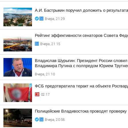
А.И. Бастрыкин поручил доложить о результат
Вчера, 21:29
Рейтинг эффективности сенаторов Совета Феде
Вчера, 21:15
Владислав Шурыгин: Президент России словил
Владимира Путина с полпредом Юрием Трутн
Вчера, 21:10
ФСБ предотвратила теракт на объекте Росгвар
02:17
Полицейские Владивостока проводят проверку
Вчера, 20:58