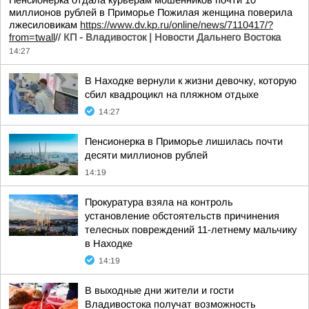
Пенсионерка отдала курьерам мошенников почти 10
миллионов рублей в Приморье Пожилая женщина поверила
лжесиловикам
https://www.dv.kp.ru/online/news/7110417/?
from=twall
//
КП - Владивосток | Новости Дальнего Востока
14:27
В Находке вернули к жизни девочку, которую
сбил квадроцикл на пляжном отдыхе
14:27
Пенсионерка в Приморье лишилась почти
десяти миллионов рублей
14:19
Прокуратура взяла на контроль
установление обстоятельств причинения
телесных повреждений 11-летнему мальчику
в Находке
14:19
В выходные дни жители и гости
Владивостока получат возможность