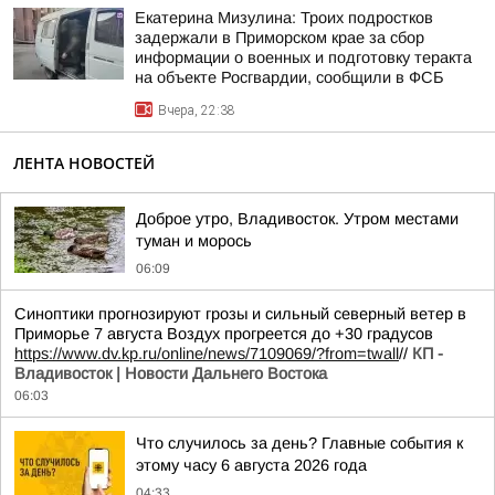
Екатерина Мизулина: Троих подростков
задержали в Приморском крае за сбор
информации о военных и подготовку теракта
на объекте Росгвардии, сообщили в ФСБ
Вчера, 22:38
ЛЕНТА НОВОСТЕЙ
Доброе утро, Владивосток. Утром местами
туман и морось
06:09
Синоптики прогнозируют грозы и сильный северный ветер в
Приморье 7 августа Воздух прогреется до +30 градусов
https://www.dv.kp.ru/online/news/7109069/?from=twall
//
КП -
Владивосток | Новости Дальнего Востока
06:03
Что случилось за день? Главные события к
этому часу 6 августа 2026 года
04:33