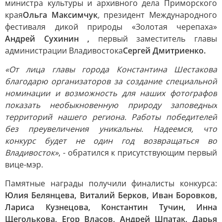
министра культуры и архивного дела Приморского
края
Ольга Максимчук
,
президент Международного
фестиваля дикой природы «Золотая черепаха»
Андрей Сухинин
,
первый заместитель главы
администрации Владивостока
Сергей Дмитриенко.
«От лица главы города Константина Шестакова
благодарю организаторов за создание специальной
номинации и возможность для наших фотографов
показать необыкновенную природу заповедных
территорий нашего региона. Работы победителей
без преувеличения уникальны. Надеемся, что
конкурс будет не один год возвращаться во
Владивосток»
, - обратился к присутствующим первый
вице-мэр.
Памятные награды получили финалисты конкурса:
Юлия Белянцева, Виталий Берков, Иван Боровков,
Лариса Кузнецова, Константин Тучин, Инна
Щеголькова, Егор Власов, Андрей Шпатак, Дарья