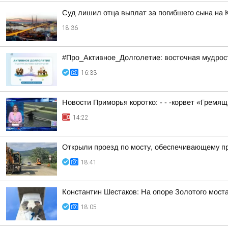
Суд лишил отца выплат за погибшего сына на 
18:36
#Про_Активное_Долголетие: восточная мудрость
16:33
Новости Приморья коротко: - - -корвет «Гремя
14:22
Открыли проезд по мосту, обеспечивающему пр
18:41
Константин Шестаков: На опоре Золотого мос
18:05