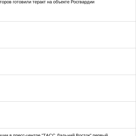
оров готовили теракт на объекте Росгвардии
ции в пресс-центре "ТАСС Дальний Восток" первый