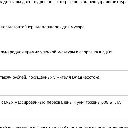
адержаны двое подростков, которые по заданию украинских курат
0 новых контейнерных площадок для мусора
дународной премии уличной культуры и спорта «КАРДО»
 тысяч рублей, похищенных у жителя Владивостока
з самых массированных, перехвачены и уничтожены 605 БПЛА
ний встречается в Приморье, сообщила во время пресс-конферен