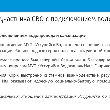
 участника СВО с подключением вод
 подключением водопровода и канализации
провождении МУП «Уссурийск-Водоканал», специалисты 
изации. Раньше родные героя пользовалась уличной кол
неделе процесс был завершён. Семья очень благодарна,
щим вопросам МУП «Уссурийск-Водоканал» Илья Гаврило
ения Корж выстроено системное взаимодействие рес
. Им оказывают адресную социально-бытовую помо
альных отношений администрации Уссурийска по теле