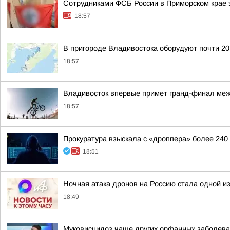
Сотрудниками ФСБ России в Приморском крае з
18:57
В пригороде Владивостока оборудуют почти 2
18:57
Владивосток впервые примет гранд-финал меж
18:57
Прокуратура взыскала с «дроппера» более 240
18:51
Ночная атака дронов на Россию стала одной и
18:49
Муковисцидоз чаще других орфанных заболева