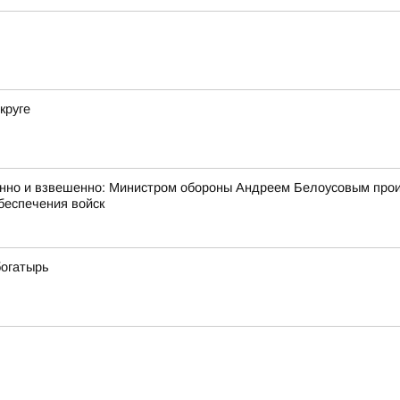
круге
анно и взвешенно: Министром обороны Андреем Белоусовым про
беспечения войск
богатырь