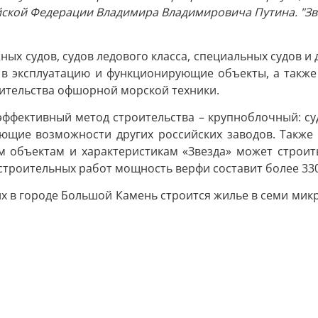
ской Федерации Владимира Владимировича Путина. "Звез
ных судов, судов ледового класса, специальных судов и
е в эксплуатацию и функционирующие объекты, а такж
оительства офшорной морской техники.
ффективный метод строительства – крупноблочный: с
вующие возможности других российских заводов. Также
им объектам и характеристикам «Звезда» может строит
строительных работ мощность верфи составит более 330 т
них в городе Большой Камень строится жилье в семи ми