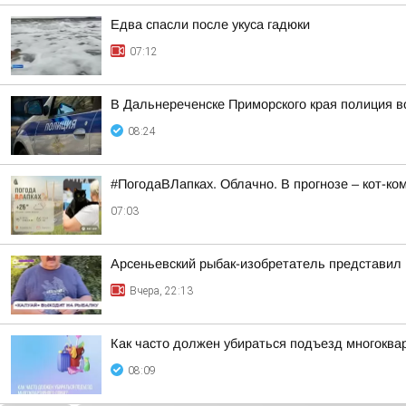
Едва спасли после укуса гадюки
07:12
В Дальнереченске Приморского края полиция во
08:24
#ПогодаВЛапках. Облачно. В прогнозе – кот-ко
07:03
Арсеньевский рыбак-изобретатель представил 
Вчера, 22:13
Как часто должен убираться подъезд многоква
08:09