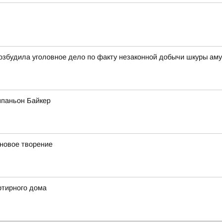
збудила уголовное дело по факту незаконной добычи шкуры амурс
мпаньон Байкер
новое творение
ртирного дома