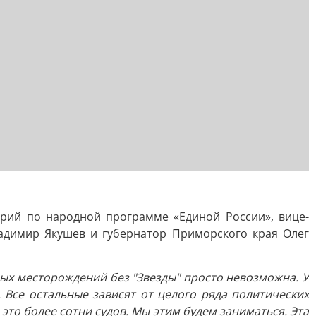
орий по народной программе «Единой России», вице-
адимир Якушев и губернатор Приморского края Олег
ных месторождений без "Звезды" просто невозможна. У
 Все остальные зависят от целого ряда политических
это более сотни судов. Мы этим будем заниматься. Эта