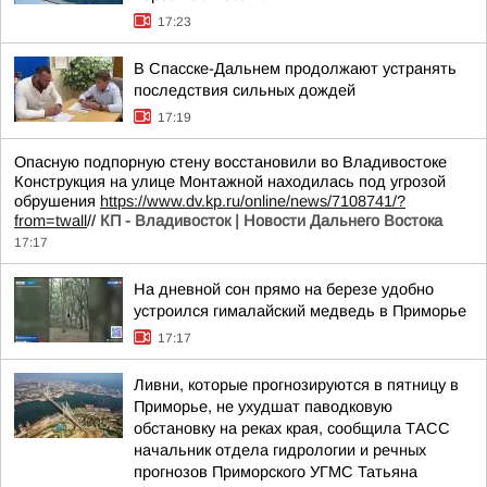
17:23
В Спасске-Дальнем продолжают устранять
последствия сильных дождей
17:19
Опасную подпорную стену восстановили во Владивостоке
Конструкция на улице Монтажной находилась под угрозой
обрушения
https://www.dv.kp.ru/online/news/7108741/?
from=twall
//
КП - Владивосток | Новости Дальнего Востока
17:17
На дневной сон прямо на березе удобно
устроился гималайский медведь в Приморье
17:17
Ливни, которые прогнозируются в пятницу в
Приморье, не ухудшат паводковую
обстановку на реках края, сообщила ТАСС
начальник отдела гидрологии и речных
прогнозов Приморского УГМС Татьяна