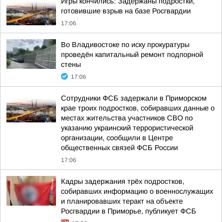
Игры кончились: Задержаны подростки,
готовившие взрыв на базе Росгвардии
17:06
Во Владивостоке по иску прокуратуры
проведён капитальный ремонт подпорной
стены
17:06
Сотрудники ФСБ задержали в Приморском
крае троих подростков, собиравших данные о
местах жительства участников СВО по
указанию украинский террористической
организации, сообщили в Центре
общественных связей ФСБ России
17:06
Кадры задержания трёх подростков,
собиравших информацию о военнослужащих
и планировавших теракт на объекте
Росгвардии в Приморье, публикует ФСБ