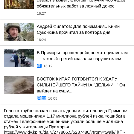
съехал в кювет, а потом получил 400 часов
обязательных работ за ложный донос
16:27
Андрей Филатов: Для понимания.. Книги
Суконкина прочитал за полтора дня
16:24
В Приморье прошёл рейд по мотоциклистам
— каждый третий оказался нарушителем
16:12
ВОСТОК КИТАЯ ГОТОВИТСЯ К УДАРУ
СИЛЬНЕЙШЕГО ТАЙФУНА "ДЕЛЬФИН" Он
выйдет на сушу...
16:05
Голос в трубке сказал спасать деньги: жительница Приморья
отдала мошенникам 1,17 миллиона рублей из-за «ошибки в
стаже» Телефонные мошенники украли больше миллиона
рублей у жительницы Приморья
https://www.dv.kp.ru/daily/277805.5/5287480/?from=twall
//
КП -