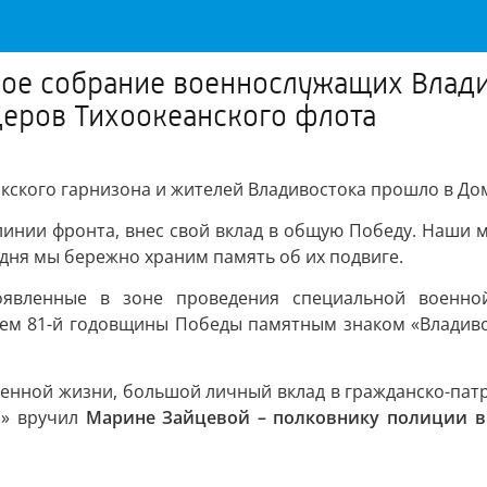
ное собрание военнослужащих Влади
еров Тихоокеанского флота
ского гарнизона и жителей Владивостока прошло в Дом
линии фронта, внес свой вклад в общую Победу. Наши м
одня мы бережно храним память об их подвиге.
роявленные в зоне проведения специальной военно
ием 81-й годовщины Победы памятным знаком «Владив
венной жизни, большой личный вклад в гражданско-пат
ы» вручил
Марине Зайцевой – полковнику полиции в 