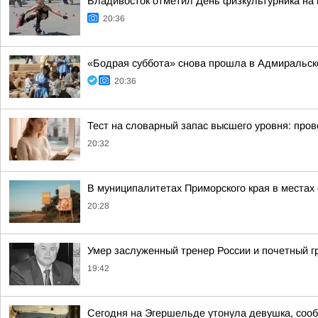
Владивосток отметил День физкультурника на
20:36
«Бодрая суббота» снова прошла в Адмиральск
20:36
Тест на словарный запас высшего уровня: пров
20:32
В муниципалитетах Приморского края в местах
20:28
Умер заслуженный тренер России и почетный 
19:42
Сегодня на Эгершельде утонула девушка, соо