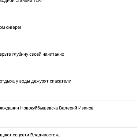
 водной станции ТОФ
ом сквере!
ерьте глубину своей начитанно
 отдыха у воды дежурят спасатели
гражданин Новокуйбышевска Валерий Иванов
бщают соцсети Владивостока