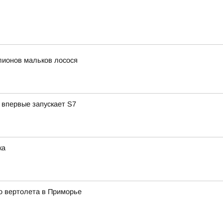
лионов мальков лосося
 впервые запускает S7
ка
о вертолета в Приморье