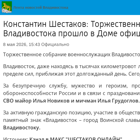
Константин Шестаков: Торжествен
Владивостока прошло в Доме офиц
Официально
8 мая 2026, 15:43
Торжественное собрание военнослужащих Владивосток
Владивосток, даже находясь в тысячах километровот 
пределе сил, приближая этот долгожданный день. Сег
За безупречную службу, мужество и героизм, п
обороноспособности России и в связи с празднован
СВО майор Илья Новиков и мичман Илья Грудоглов.
За активную гражданскую позицию, участие в общест
памятный знак «Владивосток – город Воинской слав
Владивостоку.
Источник:
Канал в МАКС "ШЕСТАКОВ ОНЛАЙН"