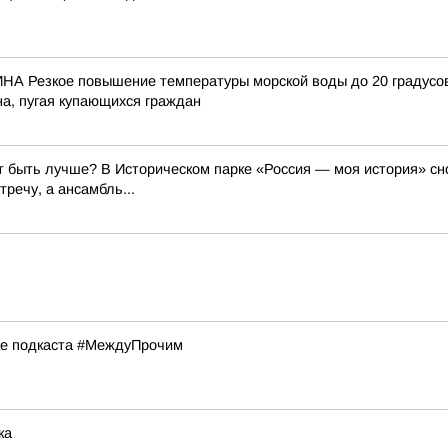
зкое повышение температуры морской воды до 20 градусов с
а, пугая купающихся граждан
 быть лучше? В Историческом парке «Россия — моя история» сно
речу, а ансамбль...
ске подкаста #МеждуПрочим
ка