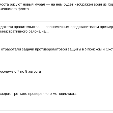
оста рисуют новый мурал — на нем будет изображен воин из Ко
океанского флота
седателя правительства — полномочным представителем презид
инистративного района на...
 отработали задачи противороботовой защиты в Японском и Охотс
ронеже с 7 по 9 августа
аждого третьего проверенного мотоциклиста