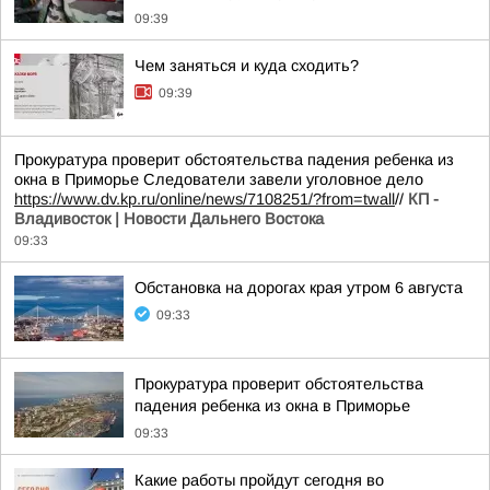
09:39
Чем заняться и куда сходить?
09:39
Прокуратура проверит обстоятельства падения ребенка из
окна в Приморье Следователи завели уголовное дело
https://www.dv.kp.ru/online/news/7108251/?from=twall
//
КП -
Владивосток | Новости Дальнего Востока
09:33
Обстановка на дорогах края утром 6 августа
09:33
Прокуратура проверит обстоятельства
падения ребенка из окна в Приморье
09:33
Какие работы пройдут сегодня во