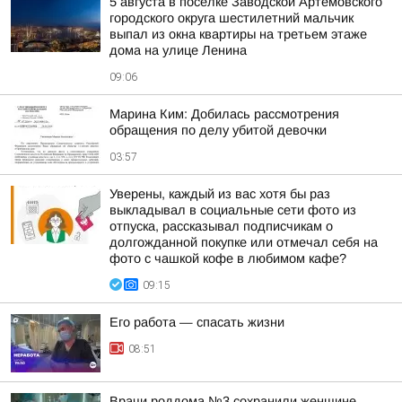
5 августа в посёлке Заводской Артёмовского
городского округа шестилетний мальчик
выпал из окна квартиры на третьем этаже
дома на улице Ленина
09:06
Марина Ким: Добилась рассмотрения
обращения по делу убитой девочки
03:57
Уверены, каждый из вас хотя бы раз
выкладывал в социальные сети фото из
отпуска, рассказывал подписчикам о
долгожданной покупке или отмечал себя на
фото с чашкой кофе в любимом кафе?
09:15
Его работа — спасать жизни
08:51
Врачи роддома №3 сохранили женщине