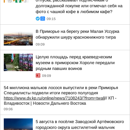
отпуска, рассказывал подписчикам о
долгожданной покупке или отмечал себя на
фото с чашкой кофе в любимом кафе?
09:15
В Приморье на берегу реки Малая Уссурка
обнаружили шкуру краснокнижного тигра
09:09
Целую площадь перед краеведческим
музеем в приморском Хороле передали
родным павших воинов
09:09
54 миллиона мальков лосося выпустили в реки Приморья
Специалисты подвели итоги первого полугодия
https://www.dv.kp.ru/online/news/7108243/?from=twall
//
КП -
Владивосток | Новости Дальнего Востока
09:06
5 августа в посёлке Заводской Артёмовского
городского округа шестилетний мальчик