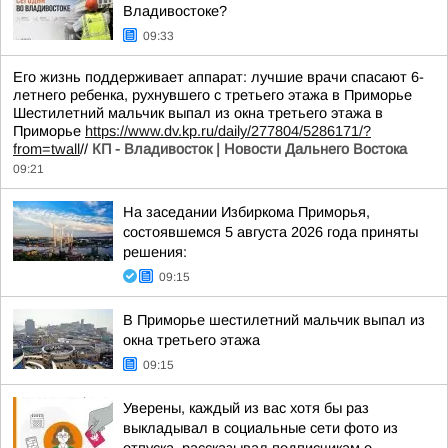
Владивостоке?
09:33
Его жизнь поддерживает аппарат: лучшие врачи спасают 6-
летнего ребенка, рухнувшего с третьего этажа в Приморье
Шестилетний мальчик выпал из окна третьего этажа в
Приморье
https://www.dv.kp.ru/daily/277804/5286171/?
from=twall
//
КП - Владивосток | Новости Дальнего Востока
09:21
На заседании Избиркома Приморья,
состоявшемся 5 августа 2026 года приняты
решения:
09:15
В Приморье шестилетний мальчик выпал из
окна третьего этажа
09:15
Уверены, каждый из вас хотя бы раз
выкладывал в социальные сети фото из