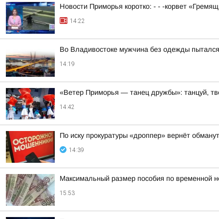
Новости Приморья коротко: - - -корвет «Гремя
14:22
Во Владивостоке мужчина без одежды пытался
14:19
«Ветер Приморья — танец дружбы»: танцуй, тв
14:42
По иску прокуратуры «дроппер» вернёт обманут
14:39
Максимальный размер пособия по временной нет
15:53