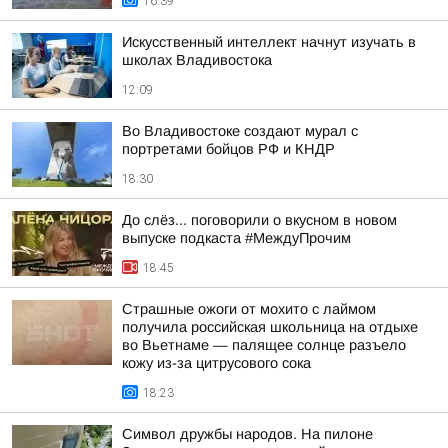
16:39
Искусственный интеллект начнут изучать в
школах Владивостока
12:09
Во Владивостоке создают мурал с
портретами бойцов РФ и КНДР
18:30
До слёз... поговорили о вкусном в новом
выпуске подкаста #МеждуПрочим
18:45
Страшные ожоги от мохито с лаймом
получила российская школьница на отдыхе
во Вьетнаме — палящее солнце разъело
кожу из-за цитрусового сока
18:23
Символ дружбы народов. На пилоне