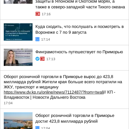
защиты в Японском и Охотском морях, а
также в северо-западной части Тихого океана
17:16
Куда сходить, что послушать и посмотреть в
Воронеже с 7 по 9 августа
17:14
Финграмотность путешествует по Приморью
17:13
Оборот розничной торговли в Приморье вырос до 423,8
миллиарда рублей Жители края больше всего потратили на
ЖКУ, транспорт и медицину
https://www.dv.kp.ru/online/news/7112487/?from=twall
//
КП -
Владивосток | Новости Дальнего Востока
17:04
Оборот розничной торговли в Приморье
достиг 423,8 миллиарда рублей
17:04