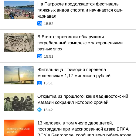
На Патрокле продолжается фестиваль
пляжных видов спорта и начинается сап-
карнавал
15:52
В Египте археологи обнаружили
погребальный комплекс с захоронениями
разных эпох
15:51
Жительница Приморья перевела
мошенникам 1,17 миллиона рублей
15:51
Открытка из прошлого: как владивостокский
магазин сохранил историю орочей
15:42
13 человек, в том числе двое детей,
пострадали при массированной атаке БПЛА
ВСУ в Белгороде, сообщил врио губернатора