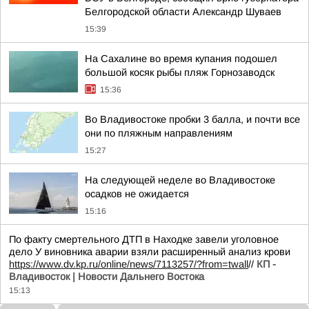
Белгородской области Александр Шуваев
15:39
На Сахалине во время купания подошел
большой косяк рыбы пляж Горнозаводск
15:36
Во Владивостоке пробки 3 балла, и почти все
они по пляжным направлениям
15:27
На следующей неделе во Владивостоке
осадков не ожидается
15:16
По факту смертельного ДТП в Находке завели уголовное
дело У виновника аварии взяли расширенный анализ крови
https://www.dv.kp.ru/online/news/7113257/?from=twall
//
КП -
Владивосток | Новости Дальнего Востока
15:13