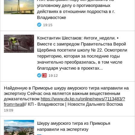
уголовному делу о противоправных
действиях в отношении подростка в г.
Владивостоке
19:15
Константин Шестаков: #итоги_недели. •
Вместе с зампредом Правительства Верой
Щербина посетили школу № 22. Осмотрели
территорию, которая за последние годы
значительно преобразилась, в том числе
благодаря участию в проектах...
19:12
Найденную в Приморье шкуру амурского тигра направили на
экспертизу Сейчас она является важным вещественным
доказательством
https://www.dv.kp.ru/online/news/7113483/?
from=twall
//
КП - Владивосток | Новости Дальнего Востока
19:09
Шкуру амурского тигра из Приморья
направили на экспертизу