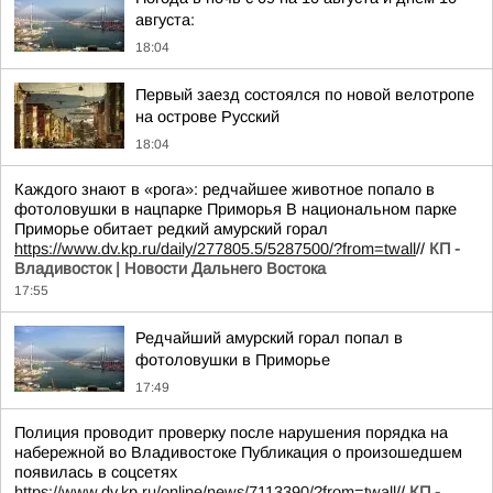
августа:
18:04
Первый заезд состоялся по новой велотропе
на острове Русский
18:04
Каждого знают в «рога»: редчайшее животное попало в
фотоловушки в нацпарке Приморья В национальном парке
Приморье обитает редкий амурский горал
https://www.dv.kp.ru/daily/277805.5/5287500/?from=twall
//
КП -
Владивосток | Новости Дальнего Востока
17:55
Редчайший амурский горал попал в
фотоловушки в Приморье
17:49
Полиция проводит проверку после нарушения порядка на
набережной во Владивостоке Публикация о произошедшем
появилась в соцсетях
https://www.dv.kp.ru/online/news/7113390/?from=twall
//
КП -