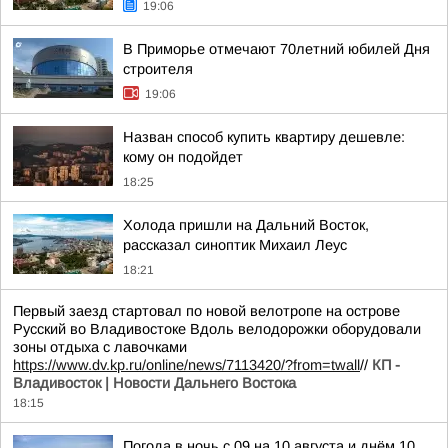
19:06
В Приморье отмечают 70летний юбилей Дня
строителя
19:06
Назван способ купить квартиру дешевле:
кому он подойдет
18:25
Холода пришли на Дальний Восток,
рассказал синоптик Михаил Леус
18:21
Первый заезд стартовал по новой велотропе на острове
Русский во Владивостоке Вдоль велодорожки оборудовали
зоны отдыха с лавочками
https://www.dv.kp.ru/online/news/7113420/?from=twall
//
КП -
Владивосток | Новости Дальнего Востока
18:15
Погода в ночь с 09 на 10 августа и днём 10