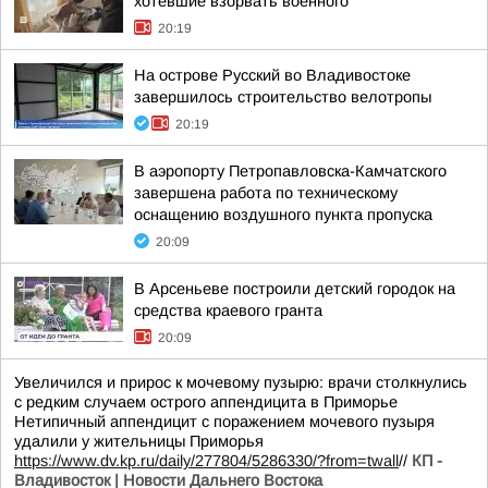
хотевшие взорвать военного
20:19
На острове Русский во Владивостоке
завершилось строительство велотропы
20:19
В аэропорту Петропавловска-Камчатского
завершена работа по техническому
оснащению воздушного пункта пропуска
20:09
В Арсеньеве построили детский городок на
средства краевого гранта
20:09
Увеличился и прирос к мочевому пузырю: врачи столкнулись
с редким случаем острого аппендицита в Приморье
Нетипичный аппендицит с поражением мочевого пузыря
удалили у жительницы Приморья
https://www.dv.kp.ru/daily/277804/5286330/?from=twall
//
КП -
Владивосток | Новости Дальнего Востока