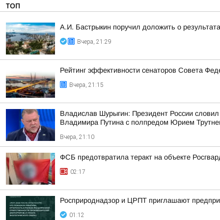
ТОП
А.И. Бастрыкин поручил доложить о результат
Вчера, 21:29
Рейтинг эффективности сенаторов Совета Феде
Вчера, 21:15
Владислав Шурыгин: Президент России словил
Владимира Путина с полпредом Юрием Трутн
Вчера, 21:10
ФСБ предотвратила теракт на объекте Росгвар
02:17
Росприроднадзор и ЦРПТ приглашают предприя
01:12