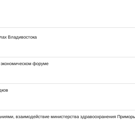
олах Владивостока
м экономическом форуме
дков
ниями, взаимодействие министерства здравоохранения Приморья