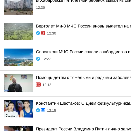
В Хабаровске пятилетний ребёнок выпал из ок
12:30
Вертолет Ми-8 МЧС России вновь вылетел на п
12:30
Спасатели МЧС России спасли сапбордистов в
12:27
Помощь детям с тяжёлыми и редкими заболева
12:18
Константин Шестаков: С Днём физкультурника!
12:15
Президент России Владимир Путин лично запу