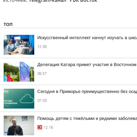
Источник:
Telegram-канал "РБК Восток"
ТОП
Искусственный интеллект начнут изучать в шк
12:09
Делегация Катара примет участие в Восточно
09:57
Сегодня в Приморье преимущественно без оса
07:03
Помощь детям с тяжёлыми и редкими заболева
12:18