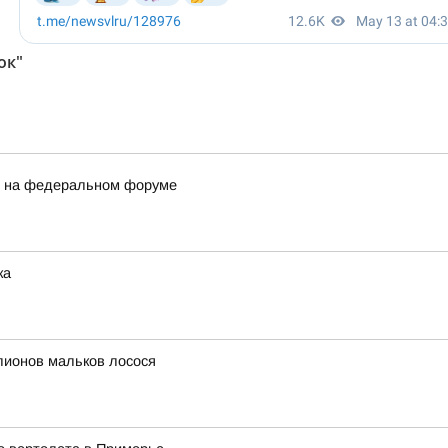
ок"
и на федеральном форуме
ка
лионов мальков лосося