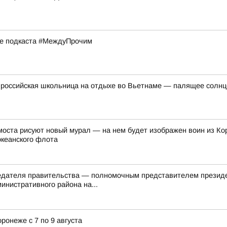
ске подкаста #МеждуПрочим
российская школьница на отдыхе во Вьетнаме — палящее солнце 
оста рисуют новый мурал — на нем будет изображен воин из Ко
океанского флота
седателя правительства — полномочным представителем презид
инистративного района на...
ронеже с 7 по 9 августа