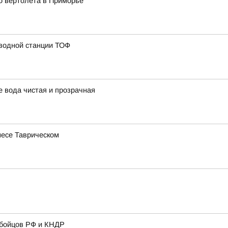
о вертолета в Приморье
 водной станции ТОФ
 вода чистая и прозрачная
несе Таврическом
 бойцов РФ и КНДР