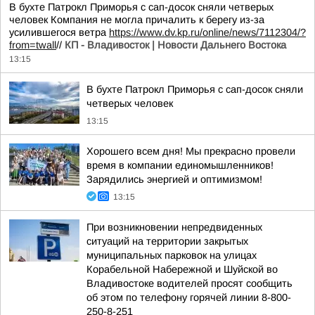
В бухте Патрокл Приморья с сап-досок сняли четверых
человек Компания не могла причалить к берегу из-за
усилившегося ветра
https://www.dv.kp.ru/online/news/7112304/?
from=twall
//
КП - Владивосток | Новости Дальнего Востока
13:15
В бухте Патрокл Приморья с сап-досок сняли
четверых человек
13:15
Хорошего всем дня! Мы прекрасно провели
время в компании единомышленников!
Зарядились энергией и оптимизмом!
13:15
При возникновении непредвиденных
ситуаций на территории закрытых
муниципальных парковок на улицах
Корабельной Набережной и Шуйской во
Владивостоке водителей просят сообщить
об этом по телефону горячей линии 8-800-
250-8-251