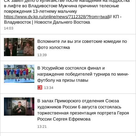
СК завел дело о хулиганстве после нападения на подростка
в лифте во Владивостоке Мужчина причинил телесные
повреждения 13-летнему мальчику
https://www.dv.kp.ru/online/news/7112328/?from=twall
//
КП -
Владивосток | Новости Дальнего Востока
14:03
Вспомните ли вы эти советские комедии по
фото холостяка
13:39
В Уссурийске состоялся финал и
награждение победителей турнира по мини-
футболу на призы главы
13:34
В залах Приморского отделения Союза
художников России 6 августа состоялась
торжественная презентация портрета Героя
России Сергея Ефремова
13:21